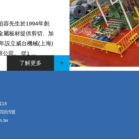
容先生於1994年創
金屬板材提供剪切、加
年設立威台機械(上海)
司。 從1 ...
+
了解更多
114
四街5號
m.tw