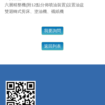
六層精整機(附12點分佈噴油裝置)設置油盆
雙迴轉式剪床、塗油機、襯紙機
我要詢問