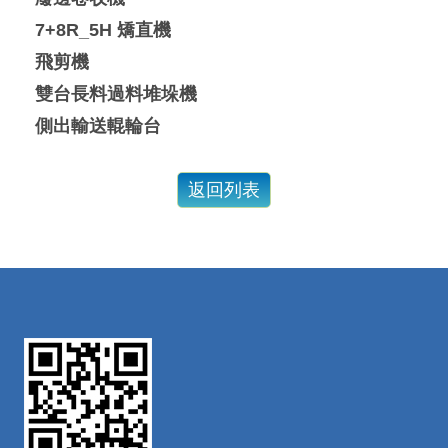
7+8R_5H
矯直機
飛剪機
雙台長料過料堆垛機
側出輸送輥輪台